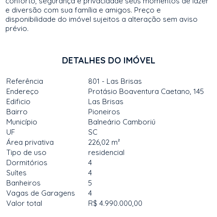
conforto, segurança e privacidade seus momentos de lazer
e diversão com sua família e amigos. Preço e
disponibilidade do imóvel sujeitos a alteração sem aviso
prévio.
DETALHES DO IMÓVEL
Referência
801 - Las Brisas
Endereço
Protásio Boaventura Caetano, 145
Edificio
Las Brisas
Bairro
Pioneiros
Município
Balneário Camboriú
UF
SC
Área privativa
226,02 m²
Tipo de uso
residencial
Dormitórios
4
Suítes
4
Banheiros
5
Vagas de Garagens
4
Valor total
R$ 4.990.000,00