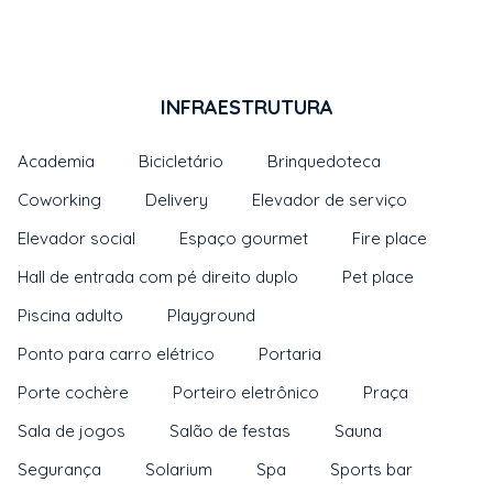
INFRAESTRUTURA
Academia
Bicicletário
Brinquedoteca
Coworking
Delivery
Elevador de serviço
Elevador social
Espaço gourmet
Fire place
Hall de entrada com pé direito duplo
Pet place
Piscina adulto
Playground
Ponto para carro elétrico
Portaria
Porte cochère
Porteiro eletrônico
Praça
Sala de jogos
Salão de festas
Sauna
Segurança
Solarium
Spa
Sports bar