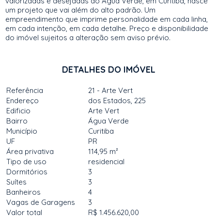
valorizadas e desejadas do Água Verde, em Curitiba, nasce
um projeto que vai além do alto padrão. Um
empreendimento que imprime personalidade em cada linha,
em cada intenção, em cada detalhe. Preço e disponibilidade
do imóvel sujeitos a alteração sem aviso prévio.
DETALHES DO IMÓVEL
Referência
21 - Arte Vert
Endereço
dos Estados, 225
Edificio
Arte Vert
Bairro
Água Verde
Município
Curitiba
UF
PR
Área privativa
114,95 m²
Tipo de uso
residencial
Dormitórios
3
Suítes
3
Banheiros
4
Vagas de Garagens
3
Valor total
R$ 1.456.620,00