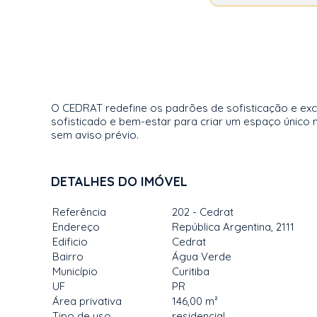
O CEDRAT redefine os padrões de sofisticação e exc
sofisticado e bem-estar para criar um espaço único n
sem aviso prévio.
DETALHES DO IMÓVEL
Referência
202 - Cedrat
Endereço
República Argentina, 2111
Edificio
Cedrat
Bairro
Água Verde
Município
Curitiba
UF
PR
Área privativa
146,00 m²
Tipo de uso
residencial