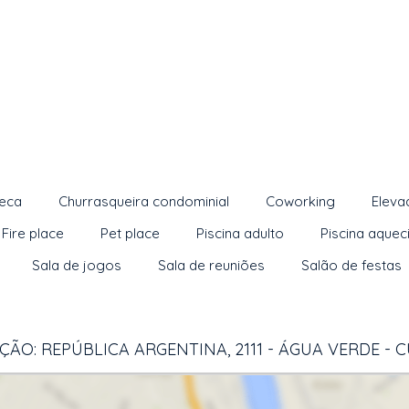
teca
Churrasqueira condominial
Coworking
Eleva
Fire place
Pet place
Piscina adulto
Piscina aquec
Sala de jogos
Sala de reuniões
Salão de festas
ÃO: REPÚBLICA ARGENTINA, 2111 - ÁGUA VERDE - 