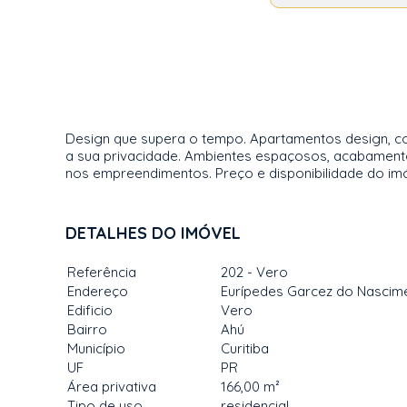
Design que supera o tempo. Apartamentos design, com 
a sua privacidade. Ambientes espaçosos, acabament
nos empreendimentos. Preço e disponibilidade do imó
DETALHES DO IMÓVEL
Referência
202 - Vero
Endereço
Eurípedes Garcez do Nascime
Edificio
Vero
Bairro
Ahú
Município
Curitiba
UF
PR
Área privativa
166,00 m²
Tipo de uso
residencial