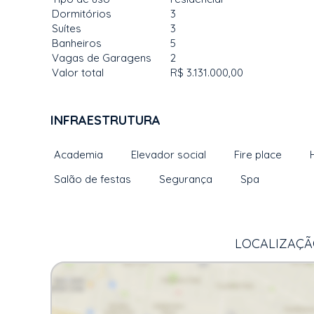
Dormitórios
3
Suítes
3
Banheiros
5
Vagas de Garagens
2
Valor total
R$ 3.131.000,00
INFRAESTRUTURA
Academia
Elevador social
Fire place
Salão de festas
Segurança
Spa
LOCALIZAÇÃO