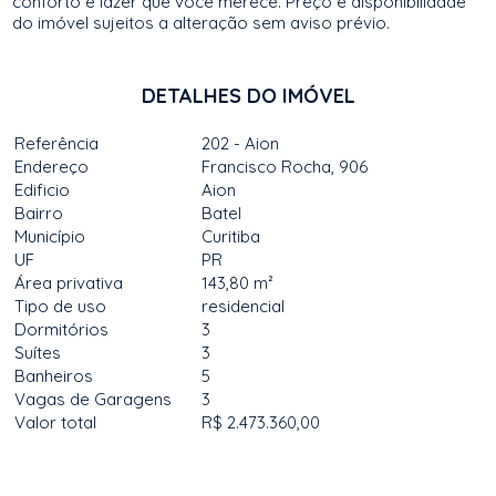
conforto e lazer que você merece. Preço e disponibilidade
do imóvel sujeitos a alteração sem aviso prévio.
DETALHES DO IMÓVEL
Referência
202 - Aion
Endereço
Francisco Rocha, 906
Edificio
Aion
Bairro
Batel
Município
Curitiba
UF
PR
Área privativa
143,80 m²
Tipo de uso
residencial
Dormitórios
3
Suítes
3
Banheiros
5
Vagas de Garagens
3
Valor total
R$ 2.473.360,00