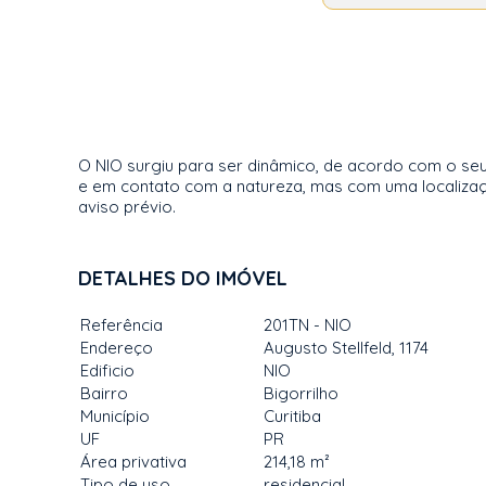
O NIO surgiu para ser dinâmico, de acordo com o seu
e em contato com a natureza, mas com uma localizaçã
aviso prévio.
DETALHES DO IMÓVEL
Referência
201TN - NIO
Endereço
Augusto Stellfeld, 1174
Edificio
NIO
Bairro
Bigorrilho
Município
Curitiba
UF
PR
Área privativa
214,18 m²
Tipo de uso
residencial