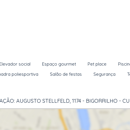
Elevador social
Espaço gourmet
Pet place
Pisci
adra poliesportiva
Salão de festas
Segurança
T
AÇÃO: AUGUSTO STELLFELD, 1174 - BIGORRILHO - CU