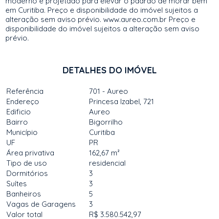
moderno e projetado para elevar o padrão de morar bem
em Curitiba. Preço e disponibilidade do imóvel sujeitos a
alteração sem aviso prévio. www.aureo.com.br Preço e
disponibilidade do imóvel sujeitos a alteração sem aviso
prévio.
DETALHES DO IMÓVEL
Referência
701 - Aureo
Endereço
Princesa Izabel, 721
Edificio
Aureo
Bairro
Bigorrilho
Município
Curitiba
UF
PR
Área privativa
162,67 m²
Tipo de uso
residencial
Dormitórios
3
Suítes
3
Banheiros
5
Vagas de Garagens
3
Valor total
R$ 3.580.542,97