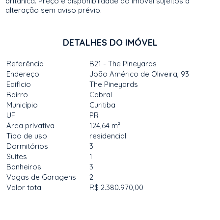
britânica. Preço e disponibilidade do imóvel sujeitos a
alteração sem aviso prévio.
DETALHES DO IMÓVEL
Referência
B21 - The Pineyards
Endereço
João Américo de Oliveira, 93
Edificio
The Pineyards
Bairro
Cabral
Município
Curitiba
UF
PR
Área privativa
124,64 m²
Tipo de uso
residencial
Dormitórios
3
Suítes
1
Banheiros
3
Vagas de Garagens
2
Valor total
R$ 2.380.970,00