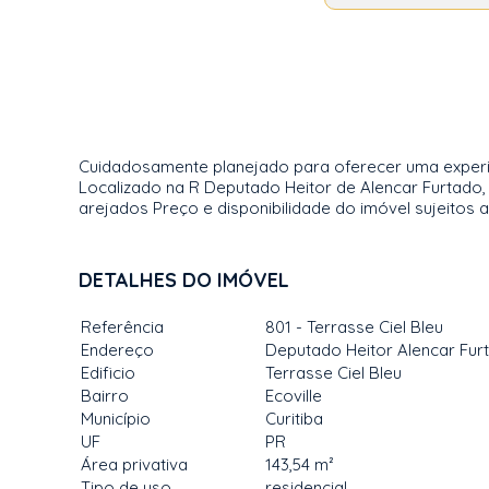
Cuidadosamente planejado para oferecer uma experiên
Localizado na R Deputado Heitor de Alencar Furtad
arejados Preço e disponibilidade do imóvel sujeitos 
DETALHES DO IMÓVEL
Referência
801 - Terrasse Ciel Bleu
Endereço
Deputado Heitor Alencar Fur
Edificio
Terrasse Ciel Bleu
Bairro
Ecoville
Município
Curitiba
UF
PR
Área privativa
143,54 m²
Tipo de uso
residencial