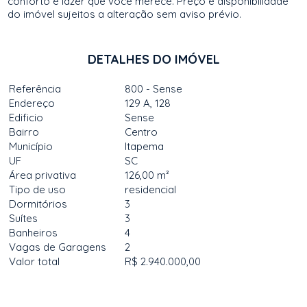
conforto e lazer que você merece. Preço e disponibilidade
do imóvel sujeitos a alteração sem aviso prévio.
DETALHES DO IMÓVEL
Referência
800 - Sense
Endereço
129 A, 128
Edificio
Sense
Bairro
Centro
Município
Itapema
UF
SC
Área privativa
126,00 m²
Tipo de uso
residencial
Dormitórios
3
Suítes
3
Banheiros
4
Vagas de Garagens
2
Valor total
R$ 2.940.000,00