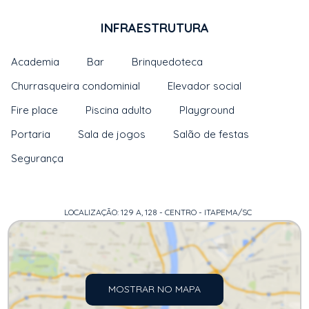
INFRAESTRUTURA
Academia
Bar
Brinquedoteca
Churrasqueira condominial
Elevador social
Fire place
Piscina adulto
Playground
Portaria
Sala de jogos
Salão de festas
Segurança
LOCALIZAÇÃO: 129 A, 128 - CENTRO - ITAPEMA/SC
MOSTRAR NO MAPA