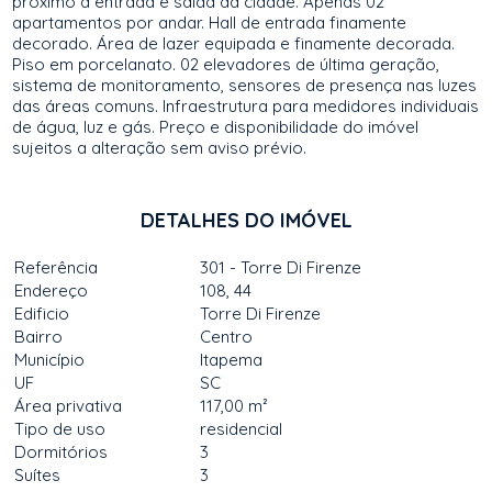
próximo à entrada e saída da cidade. Apenas 02
apartamentos por andar. Hall de entrada finamente
decorado. Área de lazer equipada e finamente decorada.
Piso em porcelanato. 02 elevadores de última geração,
sistema de monitoramento, sensores de presença nas luzes
das áreas comuns. Infraestrutura para medidores individuais
de água, luz e gás. Preço e disponibilidade do imóvel
sujeitos a alteração sem aviso prévio.
DETALHES DO IMÓVEL
Referência
301 - Torre Di Firenze
Endereço
108, 44
Edificio
Torre Di Firenze
Bairro
Centro
Município
Itapema
UF
SC
Área privativa
117,00 m²
Tipo de uso
residencial
Dormitórios
3
Suítes
3