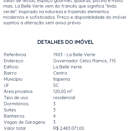
salão de festas, espaço gourmet, quadras, piscina e muito
mais. La Belle Verte vem do francês que significa “lindo
verde”. Inspirado na natureza e trazendo elementos
modernos e sofisticados. Preço e disponibilidade do imóvel
sujeitos a alteração sem aviso prévio.
DETALHES DO IMÓVEL
Referência
1903 - La Belle Verte
Endereço
Governador Celso Ramos, 715
Edificio
La Belle Verte
Bairro
Centro
Município
Itapema
UF
SC
Área privativa
120,00 m²
Tipo de uso
residencial
Dormitórios
3
Suítes
3
Banheiros
4
Vagas de Garagens
3
Valor total
R$ 2.483.071,00