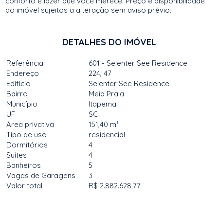
conforto e lazer que você merece. Preço e disponibilidade
do imóvel sujeitos a alteração sem aviso prévio.
DETALHES DO IMÓVEL
Referência
601 - Selenter See Residence
Endereço
224, 47
Edificio
Selenter See Residence
Bairro
Meia Praia
Município
Itapema
UF
SC
Área privativa
151,40 m²
Tipo de uso
residencial
Dormitórios
4
Suítes
4
Banheiros
5
Vagas de Garagens
3
Valor total
R$ 2.882.628,77