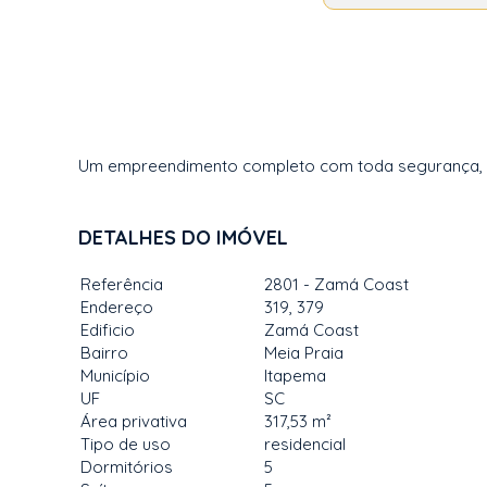
Um empreendimento completo com toda segurança, con
DETALHES DO IMÓVEL
Referência
2801 - Zamá Coast
Endereço
319, 379
Edificio
Zamá Coast
Bairro
Meia Praia
Município
Itapema
UF
SC
Área privativa
317,53 m²
Tipo de uso
residencial
Dormitórios
5