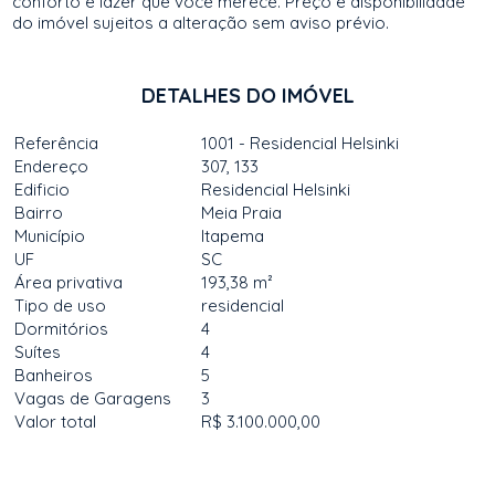
conforto e lazer que você merece. Preço e disponibilidade
do imóvel sujeitos a alteração sem aviso prévio.
DETALHES DO IMÓVEL
Referência
1001 - Residencial Helsinki
Endereço
307, 133
Edificio
Residencial Helsinki
Bairro
Meia Praia
Município
Itapema
UF
SC
Área privativa
193,38 m²
Tipo de uso
residencial
Dormitórios
4
Suítes
4
Banheiros
5
Vagas de Garagens
3
Valor total
R$ 3.100.000,00