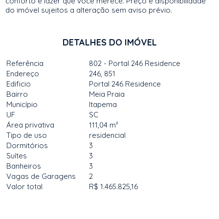
conforto e lazer que você merece. Preço e disponibilidade
do imóvel sujeitos a alteração sem aviso prévio.
DETALHES DO IMÓVEL
Referência
802 - Portal 246 Residence
Endereço
246, 851
Edificio
Portal 246 Residence
Bairro
Meia Praia
Município
Itapema
UF
SC
Área privativa
111,04 m²
Tipo de uso
residencial
Dormitórios
3
Suítes
3
Banheiros
3
Vagas de Garagens
2
Valor total
R$ 1.465.825,16