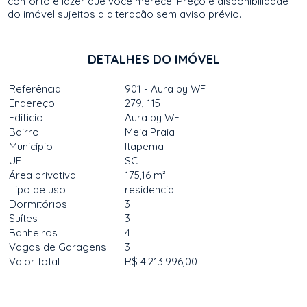
conforto e lazer que você merece. Preço e disponibilidade
do imóvel sujeitos a alteração sem aviso prévio.
DETALHES DO IMÓVEL
Referência
901 - Aura by WF
Endereço
279, 115
Edificio
Aura by WF
Bairro
Meia Praia
Município
Itapema
UF
SC
Área privativa
175,16 m²
Tipo de uso
residencial
Dormitórios
3
Suítes
3
Banheiros
4
Vagas de Garagens
3
Valor total
R$ 4.213.996,00