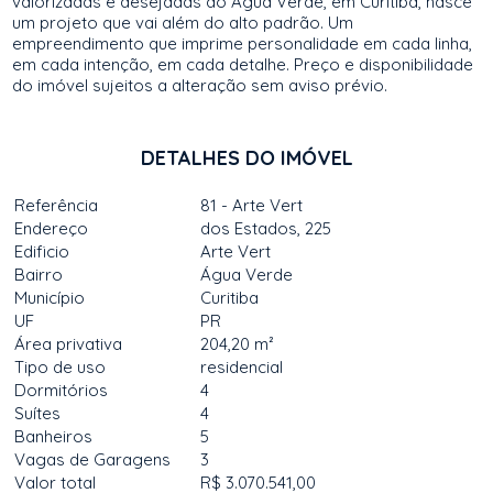
valorizadas e desejadas do Água Verde, em Curitiba, nasce
um projeto que vai além do alto padrão. Um
empreendimento que imprime personalidade em cada linha,
em cada intenção, em cada detalhe. Preço e disponibilidade
do imóvel sujeitos a alteração sem aviso prévio.
DETALHES DO IMÓVEL
Referência
81 - Arte Vert
Endereço
dos Estados, 225
Edificio
Arte Vert
Bairro
Água Verde
Município
Curitiba
UF
PR
Área privativa
204,20 m²
Tipo de uso
residencial
Dormitórios
4
Suítes
4
Banheiros
5
Vagas de Garagens
3
Valor total
R$ 3.070.541,00