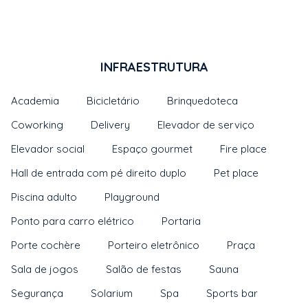
INFRAESTRUTURA
Academia
Bicicletário
Brinquedoteca
Coworking
Delivery
Elevador de serviço
Elevador social
Espaço gourmet
Fire place
Hall de entrada com pé direito duplo
Pet place
Piscina adulto
Playground
Ponto para carro elétrico
Portaria
Porte cochère
Porteiro eletrônico
Praça
Sala de jogos
Salão de festas
Sauna
Segurança
Solarium
Spa
Sports bar