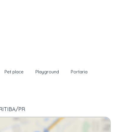
Pet place
Playground
Portaria
RITIBA/PR