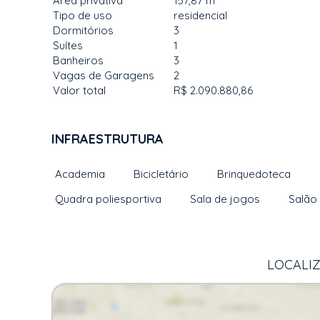
Área privativa
157,87 m²
Tipo de uso
residencial
Dormitórios
3
Suítes
1
Banheiros
3
Vagas de Garagens
2
Valor total
R$ 2.090.880,86
INFRAESTRUTURA
Academia
Bicicletário
Brinquedoteca
Quadra poliesportiva
Sala de jogos
Salão 
LOCALIZ