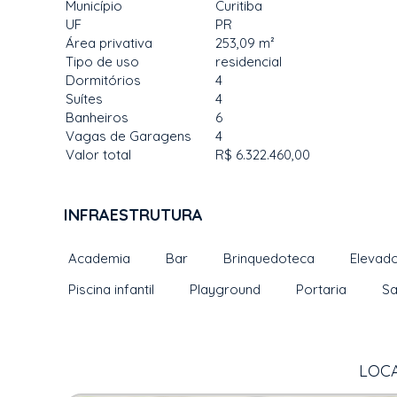
Município
Curitiba
UF
PR
Área privativa
253,09 m²
Tipo de uso
residencial
Dormitórios
4
Suítes
4
Banheiros
6
Vagas de Garagens
4
Valor total
R$ 6.322.460,00
INFRAESTRUTURA
Academia
Bar
Brinquedoteca
Elevado
Piscina infantil
Playground
Portaria
Sa
LOCA