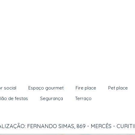
r social
Espaço gourmet
Fire place
Pet place
lão de festas
Segurança
Terraço
LIZAÇÃO: FERNANDO SIMAS, 869 - MERCÊS - CURIT