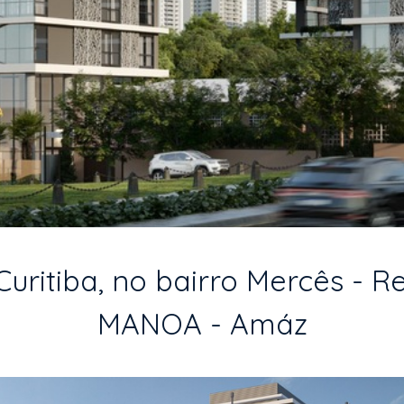
ritiba, no bairro Mercês - R
MANOA - Amáz