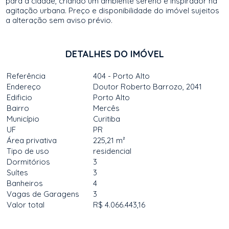
para a cidade, criando um ambiente sereno e inspirador na
agitação urbana. Preço e disponibilidade do imóvel sujeitos
a alteração sem aviso prévio.
DETALHES DO IMÓVEL
Referência
404 - Porto Alto
Endereço
Doutor Roberto Barrozo, 2041
Edificio
Porto Alto
Bairro
Mercês
Município
Curitiba
UF
PR
Área privativa
225,21 m²
Tipo de uso
residencial
Dormitórios
3
Suítes
3
Banheiros
4
Vagas de Garagens
3
Valor total
R$ 4.066.443,16