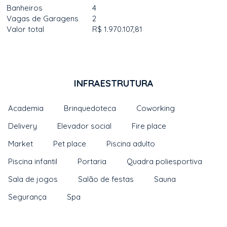
Banheiros
4
Vagas de Garagens
2
Valor total
R$ 1.970.107,81
INFRAESTRUTURA
Academia
Brinquedoteca
Coworking
Delivery
Elevador social
Fire place
Market
Pet place
Piscina adulto
Piscina infantil
Portaria
Quadra poliesportiva
Sala de jogos
Salão de festas
Sauna
Segurança
Spa