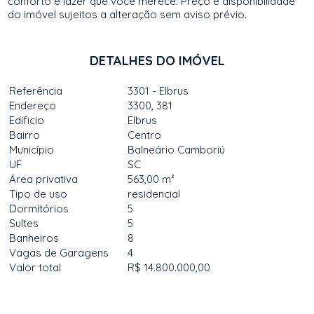
conforto e lazer que você merece. Preço e disponibilidade
do imóvel sujeitos a alteração sem aviso prévio.
DETALHES DO IMÓVEL
Referência
3301 - Elbrus
Endereço
3300, 381
Edificio
Elbrus
Bairro
Centro
Município
Balneário Camboriú
UF
SC
Área privativa
563,00 m²
Tipo de uso
residencial
Dormitórios
5
Suítes
5
Banheiros
8
Vagas de Garagens
4
Valor total
R$ 14.800.000,00