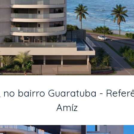
no bairro Guaratuba - Referê
Amíz