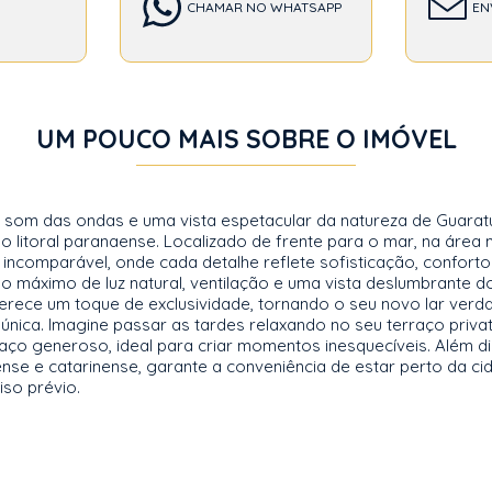
CHAMAR NO WHATSAPP
EN
UM POUCO MAIS SOBRE O IMÓVEL
o som das ondas e uma vista espetacular da natureza de Guar
no litoral paranaense. Localizado de frente para o mar, na áre
a incomparável, onde cada detalhe reflete sofisticação, confor
 máximo de luz natural, ventilação e uma vista deslumbrante 
rece um toque de exclusividade, tornando o seu novo lar verda
nica. Imagine passar as tardes relaxando no seu terraço privat
aço generoso, ideal para criar momentos inesquecíveis. Além di
aense e catarinense, garante a conveniência de estar perto da c
iso prévio.