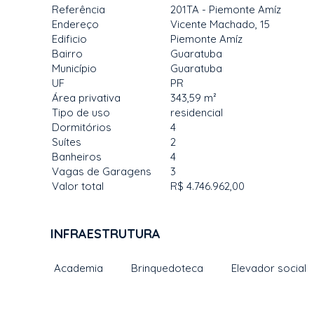
Referência
201TA - Piemonte Amíz
Endereço
Vicente Machado, 15
Edificio
Piemonte Amíz
Bairro
Guaratuba
Município
Guaratuba
UF
PR
Área privativa
343,59 m²
Tipo de uso
residencial
Dormitórios
4
Suítes
2
Banheiros
4
Vagas de Garagens
3
Valor total
R$ 4.746.962,00
INFRAESTRUTURA
Academia
Brinquedoteca
Elevador social