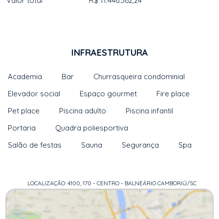
Valor total
R$ 11.446.562,24
INFRAESTRUTURA
Academia
Bar
Churrasqueira condominial
Elevador social
Espaço gourmet
Fire place
Pet place
Piscina adulto
Piscina infantil
Portaria
Quadra poliesportiva
Salão de festas
Sauna
Segurança
Spa
LOCALIZAÇÃO: 4100, 170 - CENTRO - BALNEÁRIO CAMBORIÚ/SC