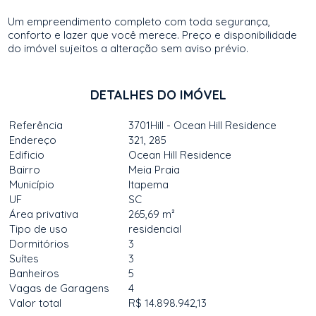
Um empreendimento completo com toda segurança,
conforto e lazer que você merece. Preço e disponibilidade
do imóvel sujeitos a alteração sem aviso prévio.
DETALHES DO IMÓVEL
Referência
3701Hill - Ocean Hill Residence
Endereço
321, 285
Edificio
Ocean Hill Residence
Bairro
Meia Praia
Município
Itapema
UF
SC
Área privativa
265,69 m²
Tipo de uso
residencial
Dormitórios
3
Suítes
3
Banheiros
5
Vagas de Garagens
4
Valor total
R$ 14.898.942,13