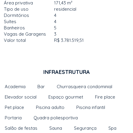
Área privativa
171,43 m²
Tipo de uso
residencial
Dormitórios
4
Suítes
4
Banheiros
5
Vagas de Garagens
3
Valor total
R$ 3.781.519,51
INFRAESTRUTURA
Academia
Bar
Churrasqueira condominial
Elevador social
Espaço gourmet
Fire place
Pet place
Piscina adulto
Piscina infantil
Portaria
Quadra poliesportiva
Salão de festas
Sauna
Segurança
Spa