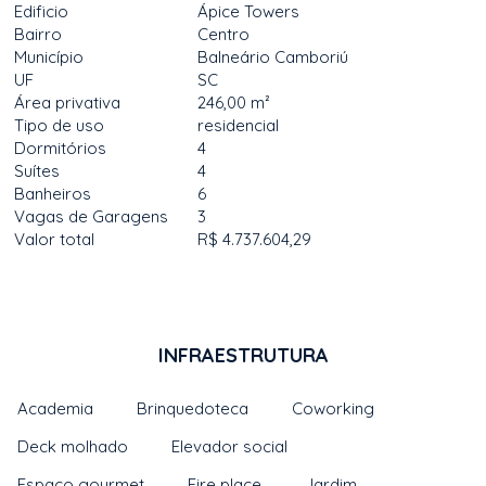
Edificio
Ápice Towers
Bairro
Centro
Município
Balneário Camboriú
UF
SC
Área privativa
246,00 m²
Tipo de uso
residencial
Dormitórios
4
Suítes
4
Banheiros
6
Vagas de Garagens
3
Valor total
R$ 4.737.604,29
INFRAESTRUTURA
Academia
Brinquedoteca
Coworking
Deck molhado
Elevador social
Espaço gourmet
Fire place
Jardim