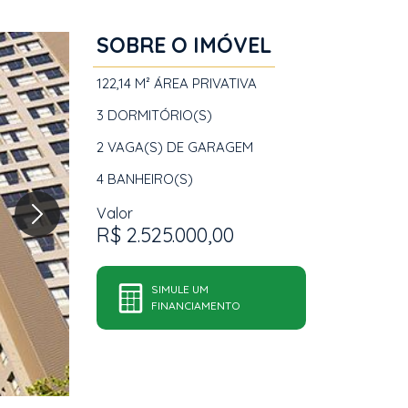
SOBRE O IMÓVEL
122,14 M²
ÁREA PRIVATIVA
3
DORMITÓRIO(S)
2
VAGA(S) DE GARAGEM
4
BANHEIRO(S)
Valor
R$ 2.525.000,00
SIMULE UM
FINANCIAMENTO