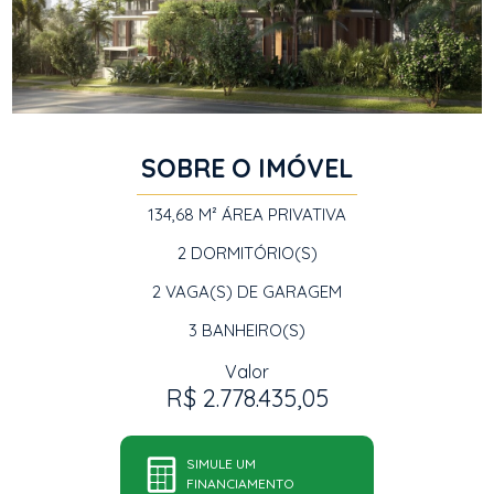
SOBRE O IMÓVEL
134,68 M²
ÁREA PRIVATIVA
2
DORMITÓRIO(S)
2
VAGA(S) DE GARAGEM
3
BANHEIRO(S)
Valor
R$ 2.778.435,05
SIMULE UM
FINANCIAMENTO