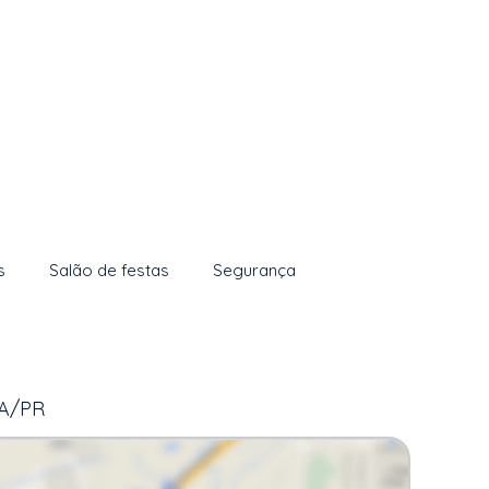
s
Salão de festas
Segurança
BA/PR