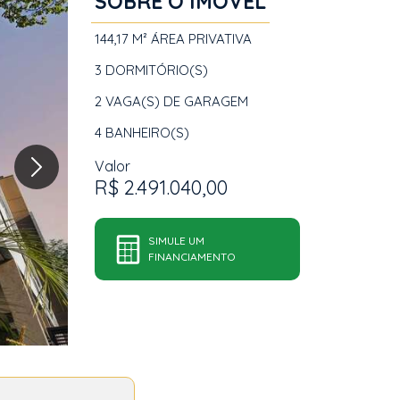
SOBRE O IMÓVEL
144,17 M²
ÁREA PRIVATIVA
3
DORMITÓRIO(S)
2
VAGA(S) DE GARAGEM
4
BANHEIRO(S)
Valor
R$ 2.491.040,00
SIMULE UM
FINANCIAMENTO