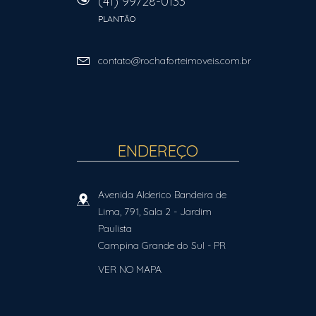
(41) 99728-0133
PLANTÃO
contato@rochaforteimoveis.com.br
ENDEREÇO
Avenida Alderico Bandeira de
Lima, 791, Sala 2
- Jardim
Paulista
Campina Grande do Sul
-
PR
VER NO MAPA