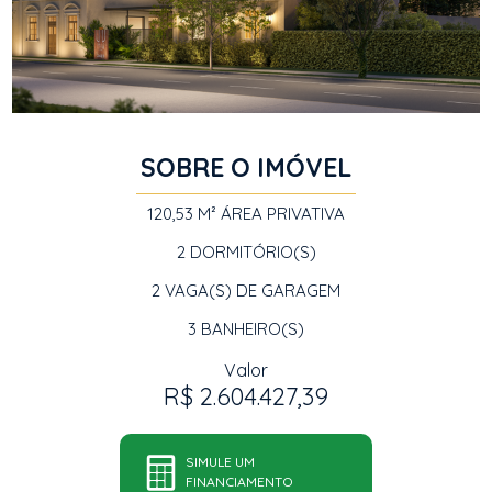
SOBRE O IMÓVEL
120,53 M²
ÁREA PRIVATIVA
2
DORMITÓRIO(S)
2
VAGA(S) DE GARAGEM
3
BANHEIRO(S)
Valor
R$ 2.604.427,39
SIMULE UM
FINANCIAMENTO