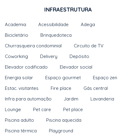
INFRAESTRUTURA
Academia
Acessibilidade
Adega
Bicicletário
Brinquedoteca
Churrasqueira condominial
Circuito de TV
Coworking
Delivery
Depósito
Elevador codificado
Elevador social
Energia solar
Espaço gourmet
Espaço zen
Estac. visitantes
Fire place
Gás central
Infra para automação
Jardim
Lavanderia
Lounge
Pet care
Pet place
Piscina adulto
Piscina aquecida
Piscina térmica
Playground