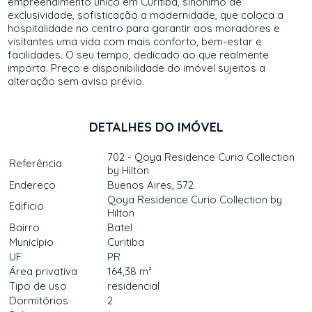
empreendimento único em Curitiba, sinônimo de
exclusividade, sofisticação a modernidade, que coloca a
hospitalidade no centro para garantir aos moradores e
visitantes uma vida com mais conforto, bem-estar e
facilidades. O seu tempo, dedicado ao que realmente
importa. Preço e disponibilidade do imóvel sujeitos a
alteração sem aviso prévio.
DETALHES DO IMÓVEL
702 - Qoya Residence Curio Collection
Referência
by Hilton
Endereço
Buenos Aires, 572
Qoya Residence Curio Collection by
Edificio
Hilton
Bairro
Batel
Município
Curitiba
UF
PR
Área privativa
164,38 m²
Tipo de uso
residencial
Dormitórios
2