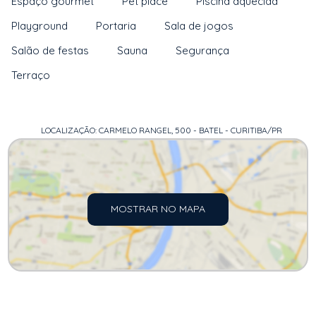
Espaço gourmet
Pet place
Piscina aquecida
Playground
Portaria
Sala de jogos
Salão de festas
Sauna
Segurança
Terraço
LOCALIZAÇÃO: CARMELO RANGEL, 500 - BATEL - CURITIBA/PR
MOSTRAR NO MAPA