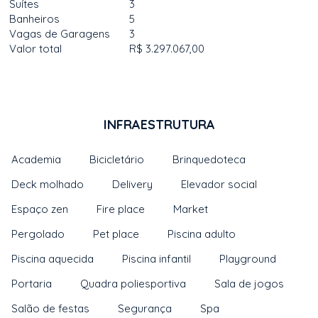
Suítes
3
Banheiros
5
Vagas de Garagens
3
Valor total
R$ 3.297.067,00
INFRAESTRUTURA
Academia
Bicicletário
Brinquedoteca
Deck molhado
Delivery
Elevador social
Espaço zen
Fire place
Market
Pergolado
Pet place
Piscina adulto
Piscina aquecida
Piscina infantil
Playground
Portaria
Quadra poliesportiva
Sala de jogos
Salão de festas
Segurança
Spa