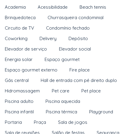
Academia
Acessibilidade
Beach tennis
Brinquedoteca
Churrasqueira condominial
Circuito de TV
Condomínio fechado
Coworking
Delivery
Depósito
Elevador de serviço
Elevador social
Energia solar
Espaço gourmet
Espaço gourmet externo
Fire place
Gás central
Hall de entrada com pé direito duplo
Hidromassagem
Pet care
Pet place
Piscina adulto
Piscina aquecida
Piscina infantil
Piscina térmica
Playground
Portaria
Praça
Sala de jogos
Sala de reuniões
Salão de festas
Segurança