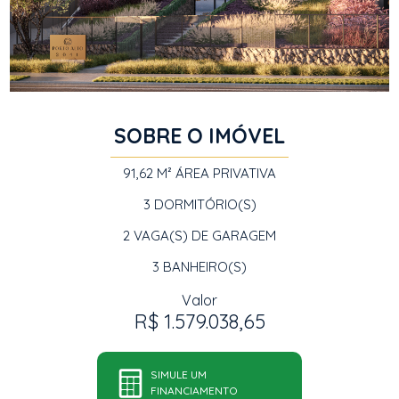
SOBRE O IMÓVEL
91,62 M²
ÁREA PRIVATIVA
3
DORMITÓRIO(S)
2
VAGA(S) DE GARAGEM
3
BANHEIRO(S)
Valor
R$ 1.579.038,65
SIMULE UM
FINANCIAMENTO