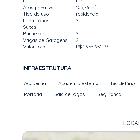
UF
PR
Área privativa
103,76 m²
Tipo de uso
residencial
Dormitórios
2
Suítes
1
Banheiros
2
Vagas de Garagens
2
Valor total
R$ 1.955.952,83
INFRAESTRUTURA
Academia
Academia externa
Bicicletário
Portaria
Sala de jogos
Segurança
LOCAL