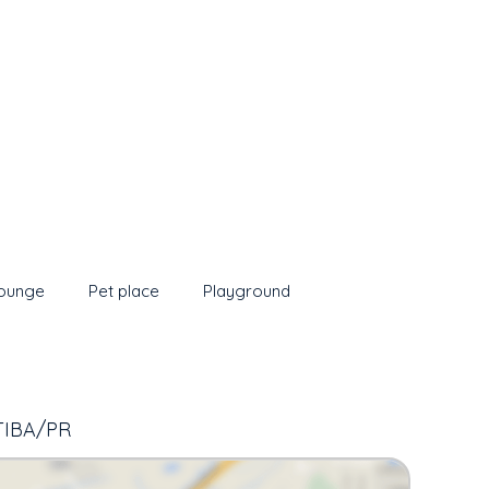
ounge
Pet place
Playground
TIBA/PR