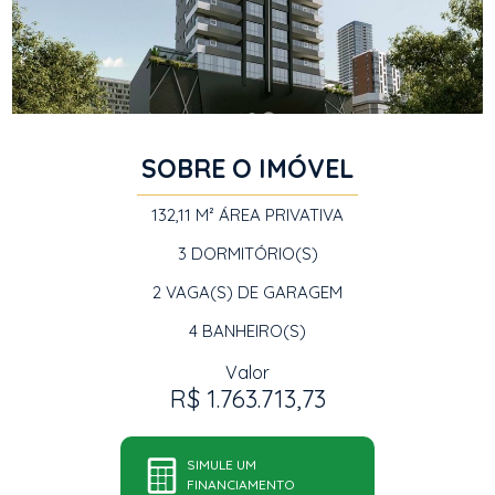
SOBRE O IMÓVEL
132,11 M²
ÁREA PRIVATIVA
3
DORMITÓRIO(S)
2
VAGA(S) DE GARAGEM
4
BANHEIRO(S)
Valor
R$ 1.763.713,73
SIMULE UM
FINANCIAMENTO