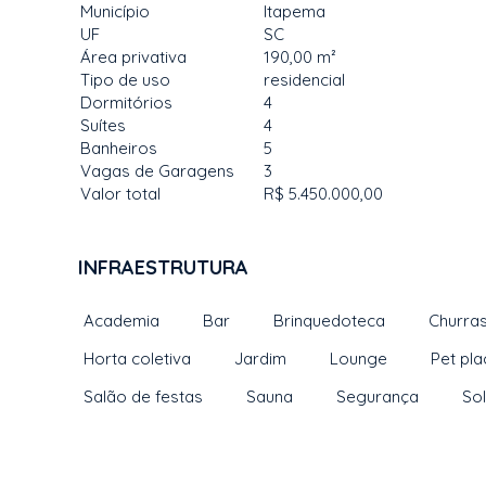
Município
Itapema
UF
SC
Área privativa
190,00 m²
Tipo de uso
residencial
Dormitórios
4
Suítes
4
Banheiros
5
Vagas de Garagens
3
Valor total
R$ 5.450.000,00
INFRAESTRUTURA
Academia
Bar
Brinquedoteca
Churras
Horta coletiva
Jardim
Lounge
Pet pla
Salão de festas
Sauna
Segurança
So