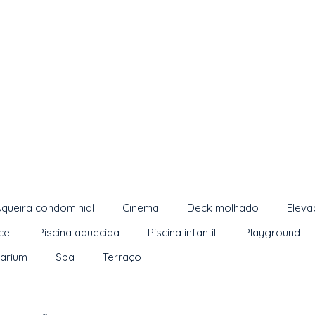
queira condominial
Cinema
Deck molhado
Eleva
ce
Piscina aquecida
Piscina infantil
Playground
larium
Spa
Terraço