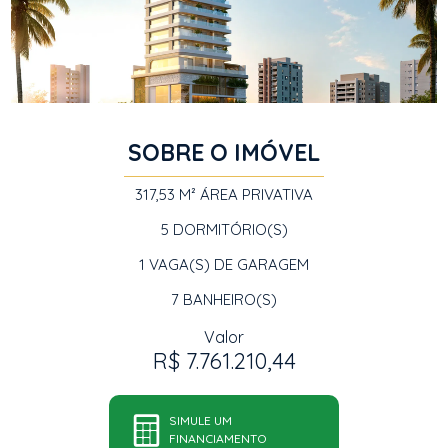
SOBRE O IMÓVEL
317,53 M²
ÁREA PRIVATIVA
5
DORMITÓRIO(S)
1
VAGA(S) DE GARAGEM
7
BANHEIRO(S)
Valor
R$ 7.761.210,44
SIMULE UM
FINANCIAMENTO