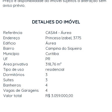
Preço e disponibilidade do imóvel sujeitos a alteração sem
aviso prévio.
DETALHES DO IMÓVEL
Referência
CASA4 - Áurea
Endereço
Princesa Izabel, 3775
Edificio
Áurea
Bairro
Campina do Siqueira
Município
Curitiba
UF
PR
Área privativa
318,76 m²
Tipo de uso
residencial
Dormitórios
3
Suítes
3
Banheiros
4
Vagas de Garagens
4
Valor total
R$ 3.059.000,00