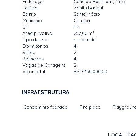
Endereço
Cândido Hartmann, 3363
Edificio
Zenith Barigui
Bairro
Santo Inácio
Município
Curitiba
UF
PR
Área privativa
252,00 m²
Tipo de uso
residencial
Dormitórios
4
Suítes
2
Banheiros
4
Vagas de Garagens
2
Valor total
R$ 3.350.000,00
INFRAESTRUTURA
Condomínio fechado
Fire place
Playgroun
LOCALIZAÇ