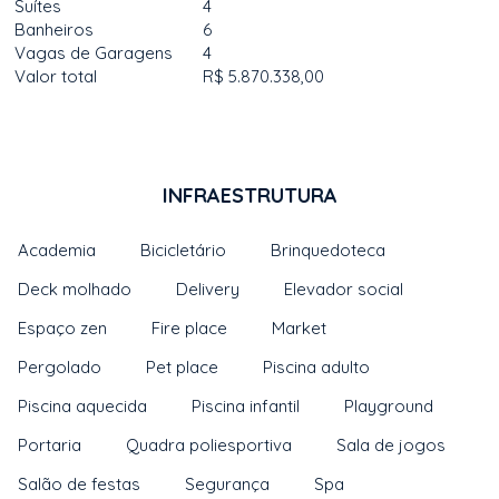
Suítes
4
Banheiros
6
Vagas de Garagens
4
Valor total
R$ 5.870.338,00
INFRAESTRUTURA
Academia
Bicicletário
Brinquedoteca
Deck molhado
Delivery
Elevador social
Espaço zen
Fire place
Market
Pergolado
Pet place
Piscina adulto
Piscina aquecida
Piscina infantil
Playground
Portaria
Quadra poliesportiva
Sala de jogos
Salão de festas
Segurança
Spa