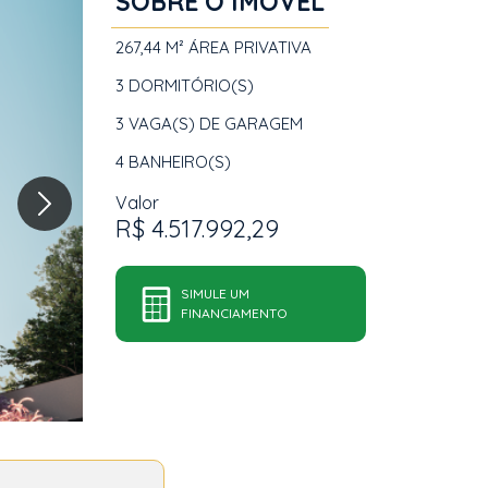
SOBRE O IMÓVEL
267,44 M²
ÁREA PRIVATIVA
3
DORMITÓRIO(S)
3
VAGA(S) DE GARAGEM
4
BANHEIRO(S)
Valor
R$ 4.517.992,29
SIMULE UM
FINANCIAMENTO