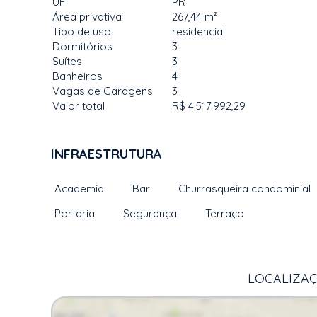
UF
PR
Área privativa
267,44 m²
Tipo de uso
residencial
Dormitórios
3
Suítes
3
Banheiros
4
Vagas de Garagens
3
Valor total
R$ 4.517.992,29
INFRAESTRUTURA
Academia
Bar
Churrasqueira condominial
Portaria
Segurança
Terraço
LOCALIZAÇ