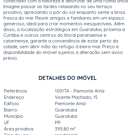
conectado com a natureza e desfrutar de uma rotina única.
Imagine passar as tardes relaxando no seu terraço
privativo, apreciando o pôr do sol enquanto sente a brisa
fresca do mar. Reunir amigos e familiares em um espaço
generoso, ideal para criar momentos inesquecíveis. Além
disso, a localização estratégica em Guaratuba, próxima a
Curitiba e outros centros do litoral paranaense e
catarinense, garante a conveniência de estar perto da
cidade, sem abrir mão do refúgio à beira-mar. Preço e
disponibilidade do imóvel sujeitos a alteração sem aviso
prévio.
DETALHES DO IMÓVEL
Referência
1001TA - Piemonte Amíz
Endereço
Vicente Machado, 15
Edificio
Piemonte Amíz
Bairro
Guaratuba
Município
Guaratuba
UF
PR
Área privativa
399,80 m²