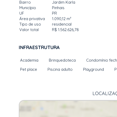
Bairro
Jardim Karla
Município
Pinhais
UF
PR
Área privativa
1.090,12 m²
Tipo de uso
residencial
Valor total
R$ 1.562.626,78
INFRAESTRUTURA
Academia
Brinquedoteca
Condomínio fec
Pet place
Piscina adulto
Playground
P
LOCALIZAÇ