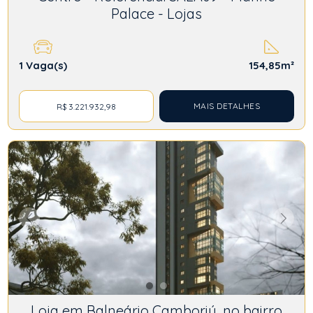
Palace - Lojas
1
Vaga(s)
154,85m²
MAIS DETALHES
R$ 3.221.932,98
Loja em Balneário Camboriú, no bairro